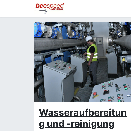
Zuhause​
Produkte
Port
Wasseraufbereitun
g und -reinigung