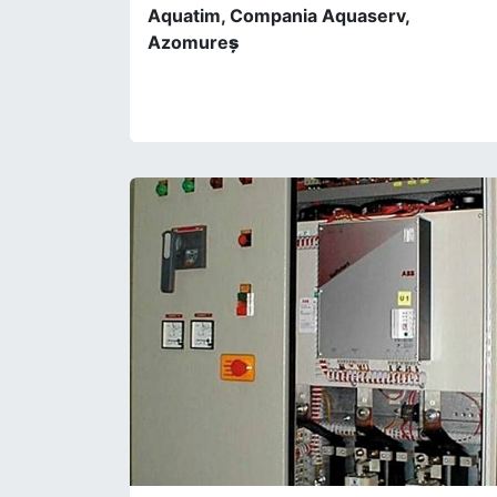
Aquatim, Compania Aquaserv,
Azomure
ș